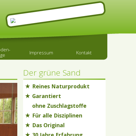
oden-
Impressum
Kontakt
ege
Der grüne Sand
Reines Naturprodukt
Garantiert
ohne Zuschlagstoffe
Für alle Disziplinen
Das Original
30 Jahre Erfahrung