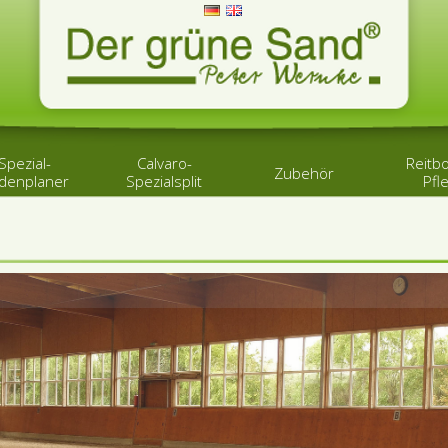
Spezial-
Calvaro-
Reitb
Zubehör
denplaner
Spezialsplit
Pfl