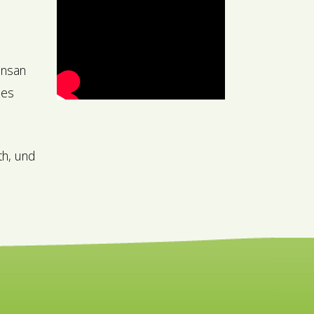
ensan
des
th, und