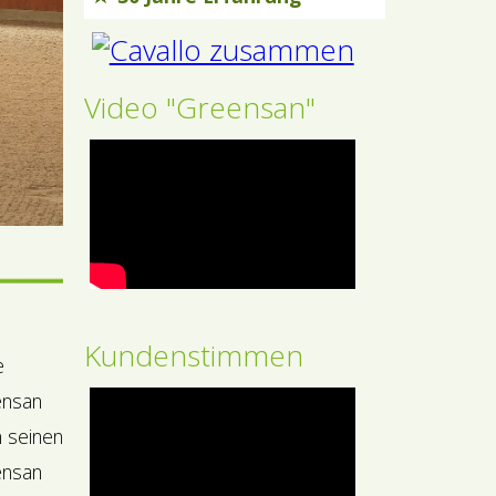
Video "Greensan"
Kundenstimmen
e
ensan
n seinen
ensan